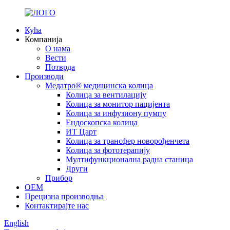
Кућа
Компанија
О нама
Вести
Потврда
Производи
Медатро® медицинска колица
Колица за вентилацију
Колица за монитор пацијента
Колица за инфузиону пумпу
Ендоскопска колица
ИТ Царт
Колица за трансфер новорођенчета
Колица за фототерапију
Мултифункционална радна станица
Други
Прибор
ОЕМ
Прецизна производња
Контактирајте нас
English