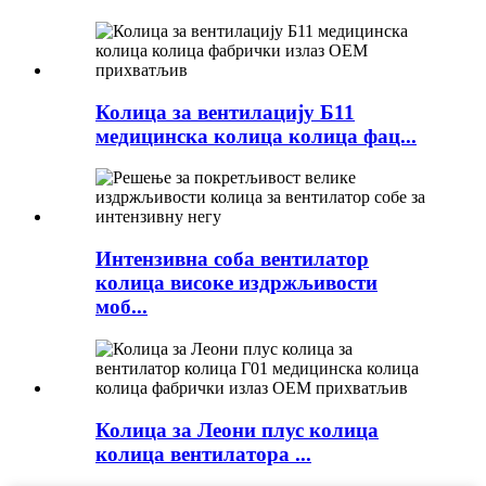
Колица за вентилацију Б11
медицинска колица колица фац...
Интензивна соба вентилатор
колица високе издржљивости
моб...
Колица за Леони плус колица
колица вентилатора ...