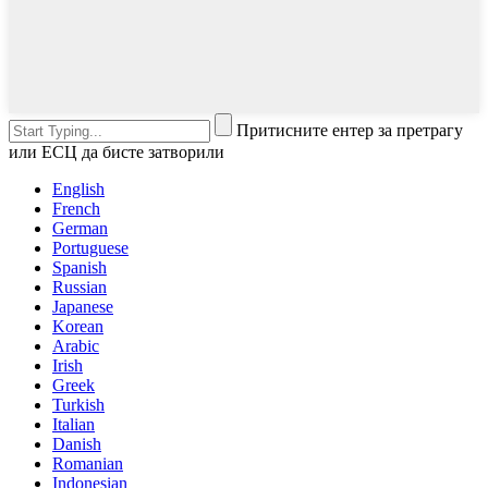
Притисните ентер за претрагу
или ЕСЦ да бисте затворили
English
French
German
Portuguese
Spanish
Russian
Japanese
Korean
Arabic
Irish
Greek
Turkish
Italian
Danish
Romanian
Indonesian