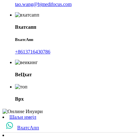
tao.wang@bjmedifocus.com
Вхатсапп
ВхатсАпп
+8613716430786
ВеЦхат
Врх
Шаљи имејл
ВхатсАпп