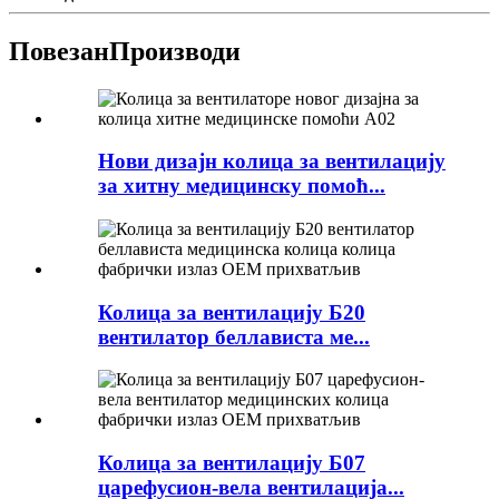
Повезан
Производи
Нови дизајн колица за вентилацију
за хитну медицинску помоћ...
Колица за вентилацију Б20
вентилатор беллависта ме...
Колица за вентилацију Б07
царефусион-вела вентилација...