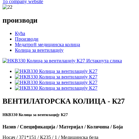
To company website
производи
Кућа
Производи
Медатро® медицинска колица
Колица за вентилацију
ВЕНТИЛАТОРСКА КОЛИЦА - К27
НКВ330 Колица за вентилацију К27
Назив / Спецификација / Материјал / Количина / Боја
Носач / 371*151 / К235 / 1 / Медицинска бела