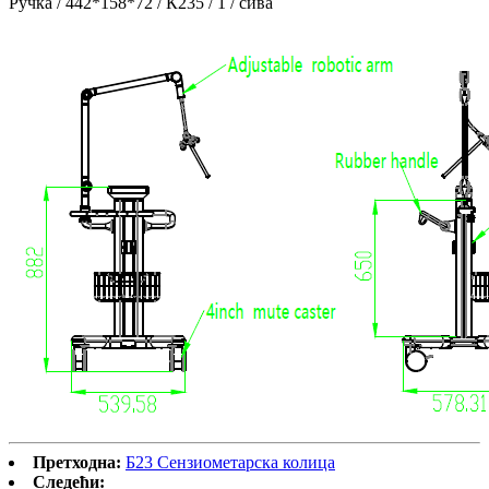
Ручка / 442*158*72 / К235 / 1 / сива
Претходна:
Б23 Сензиометарска колица
Следећи: