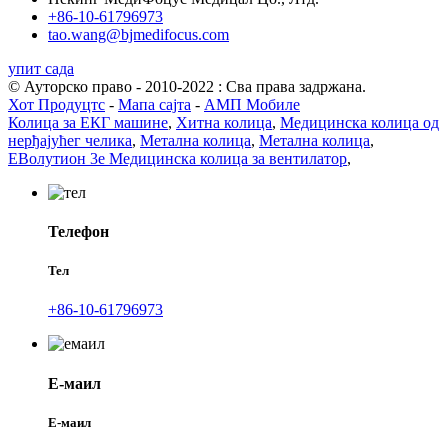
+86-10-61796973
tao.wang@bjmedifocus.com
упит сада
© Ауторско право - 2010-2022 : Сва права задржана.
Хот Продуцтс
-
Мапа сајта
-
АМП Мобиле
Колица за ЕКГ машине
,
Хитна колица
,
Медицинска колица од
нерђајућег челика
,
Метална колица
,
Метална колица
,
ЕВолутион 3е Медицинска колица за вентилатор
,
Телефон
Тел
+86-10-61796973
Е-маил
Е-маил